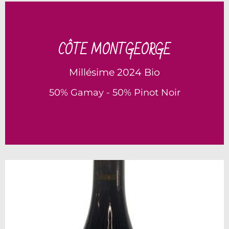
Un vin puissant et solaire, tout en conservant
une fraicheur remarquable, héritée du Gamay.
CÔTE MONTGEORGE
Une belle impression de terroir, avec un fond
minéral discret qui apporte complexité et
Millésime 2024 Bio
longueur.
50% Gamay - 50% Pinot Noir
En Savoir Plus