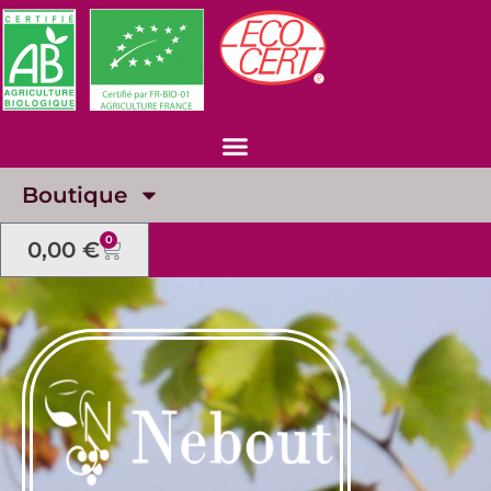
Boutique
0
0,00
€