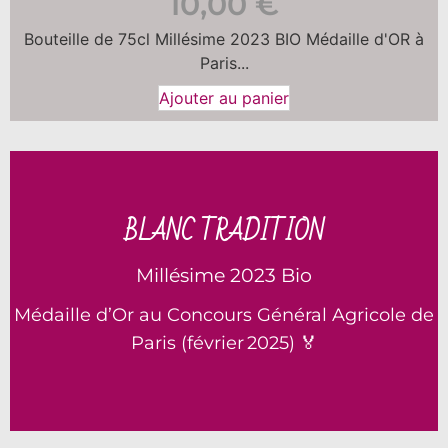
10,00
€
Bouteille de 75cl Millésime 2023 BIO Médaille d'OR à
Paris...
Ajouter au panier
Une expression raffinée qui associe 70 % de
BLANC TRADITION
Chardonnay à 30 % de Tressallier, un cépage
rare et typique de Saint‑Pourçain, cultivé avec
Millésime 2023 Bio
passion en agriculture biologique
Médaille d’Or au Concours Général Agricole de
Paris (février 2025) 🏅
En Savoir Plus