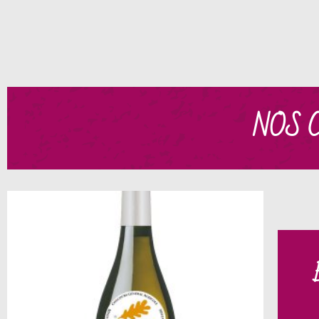
NOS 
Une 
7
Tressa
Saint