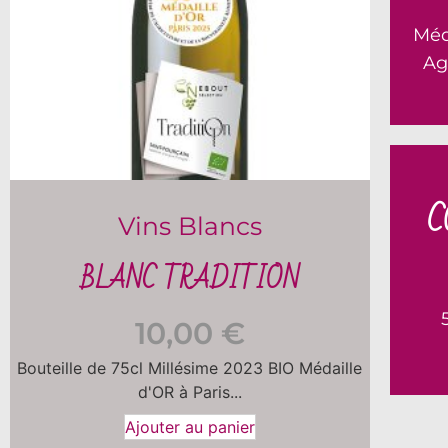
Méd
Ag
Un 
conse
C
Vins Blancs
imp
BLANC TRADITION
minér
10,00
€
Bouteille de 75cl Millésime 2023 BIO Médaille
d'OR à Paris...
Ajouter au panier