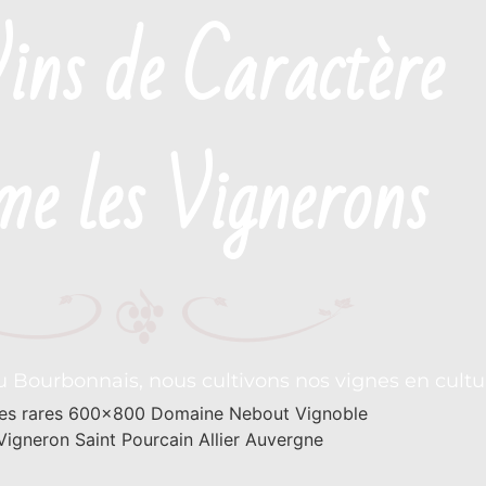
ins de Caractère
e les Vignerons
u Bourbonnais, nous cultivons nos vignes en cultu