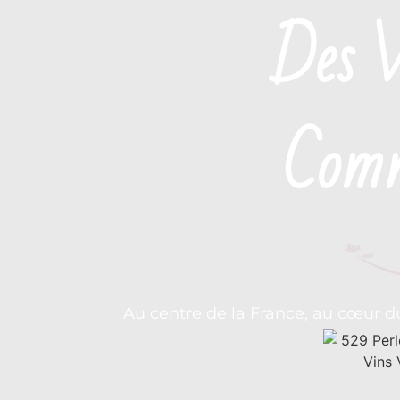
Des V
Comm
Au centre de la France, au cœur d