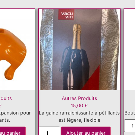
oduits
Autres Produits
€
15,00
€
xpansion pour
La gaine rafraichissante à pétillants
Bout
ants.
est légère, flexible
au panier
Ajouter au panier