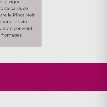
ille vigne
o calcaire, se
re le Pinot Noir
donne un vin
 Ce vin convient
x fromages.