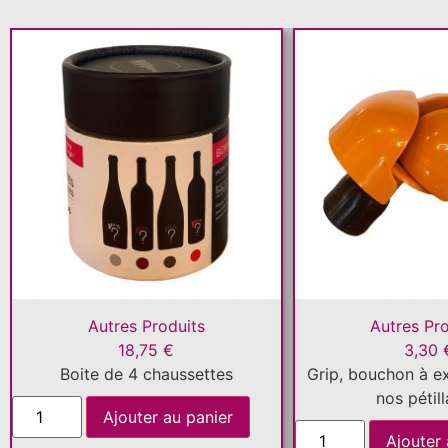
Autres Produits
Autres Pr
18,75
€
3,30
Boite de 4 chaussettes
Grip, bouchon à e
nos pétill
Ajouter au panier
Ajouter 