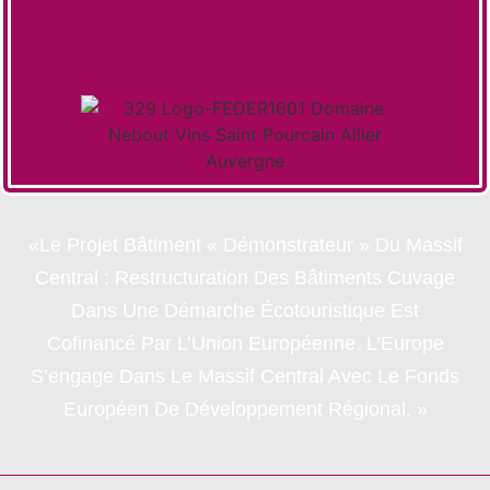
«Le Projet Bâtiment « Démonstrateur » Du Massif
Central : Restructuration Des Bâtiments Cuvage
Dans Une Démarche Écotouristique Est
Cofinancé Par L’Union Européenne. L’Europe
S’engage Dans Le Massif Central Avec Le Fonds
Européen De Développement Régional. »