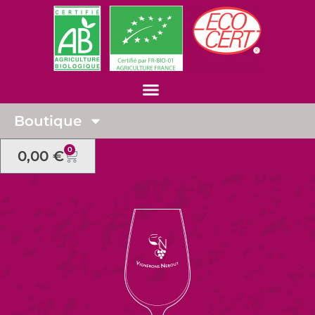
Boutique
0
0,00
€