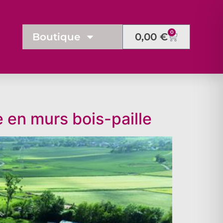
0
Boutique
0,00
€
 en murs bois-paille