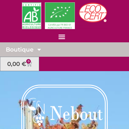
Boutique
0
0,00
€