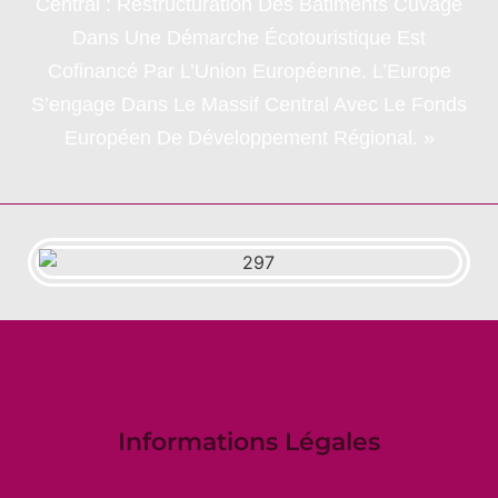
Central : Restructuration Des Bâtiments Cuvage
Dans Une Démarche Écotouristique Est
Cofinancé Par L’Union Européenne. L’Europe
S’engage Dans Le Massif Central Avec Le Fonds
Européen De Développement Régional. »
Informations Légales