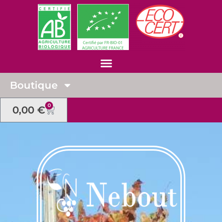
Boutique
0
0,00
€