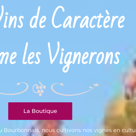
ins de Caractère
e les Vignerons
La Boutique
u Bourbonnais, nous cultivons nos vignes en cultu