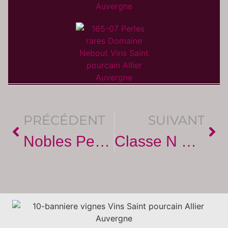
PRÉCÉDENT
SUIVANT
Nobles Perles Rosé Brut
Classe N Rouge Magnum