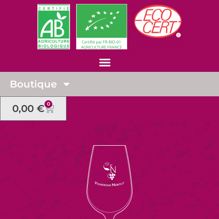
Boutique
0
0,00
€