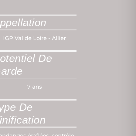
ppellation
IGP Val de Loire - Allier
otentiel De
arde
7 ans
ype De
inification
endanges éraflées, contrôle