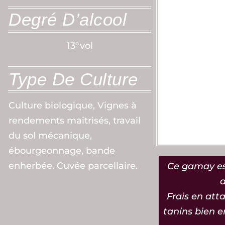
Degré D’alcool
13°vol
Type De Culture
Culture biologique, Vignes à
rendements maitrisés, travail
du sol mécanique,
ébourgeonnage, bande
enherbée. Cuvée parcellaire.
Ce gamay est
d
Frais en att
tanins bien e