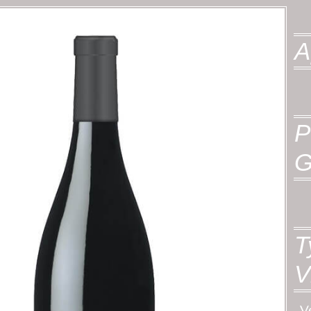
A
P
G
T
V
V