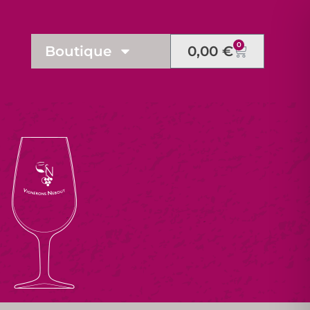
0
Boutique
0,00
€