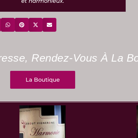
et harmonieux.
éresse, Rendez-Vous À La Bo
La Boutique