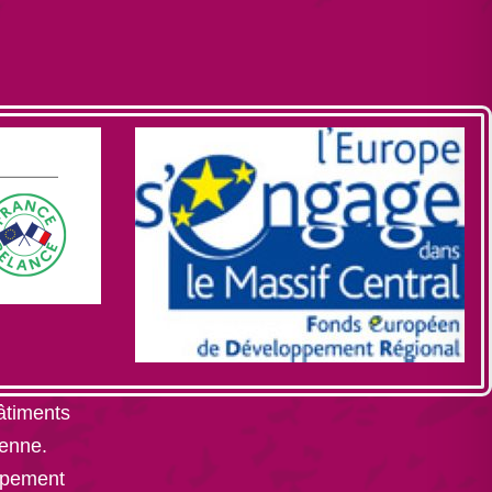
âtiments
enne.
ppement