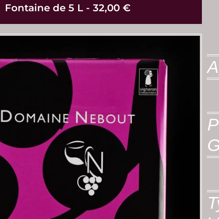
Fontaine de 5 L - 32,00 €
A
P
G
T