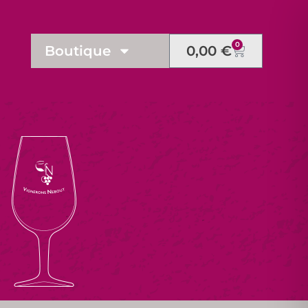
0
Boutique
0,00
€