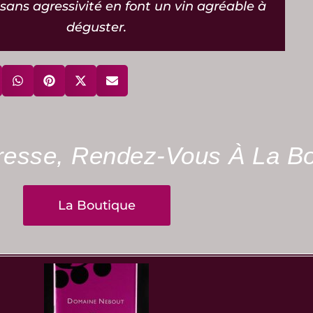
, sans agressivité en font un vin agréable à
déguster.
éresse, Rendez-Vous À La Bo
La Boutique