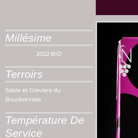
Millésime
2022 BIO
Terroirs
Sable et Graviers du
Bourbonnais
Température De
Service