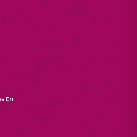
es En