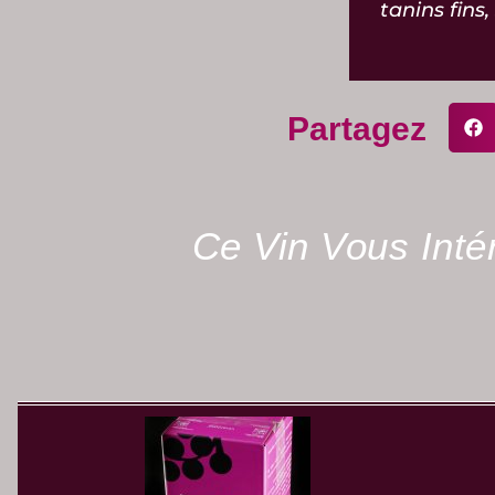
tanins fins
Partagez
Ce Vin Vous Int