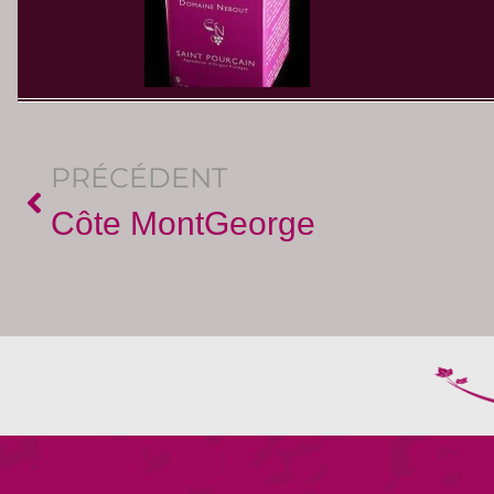
PRÉCÉDENT
Côte MontGeorge