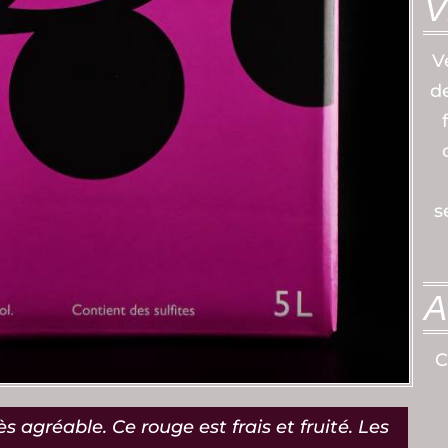
V
V
d
s
A
C
ès agréable. Ce rouge est frais et fruité. Les