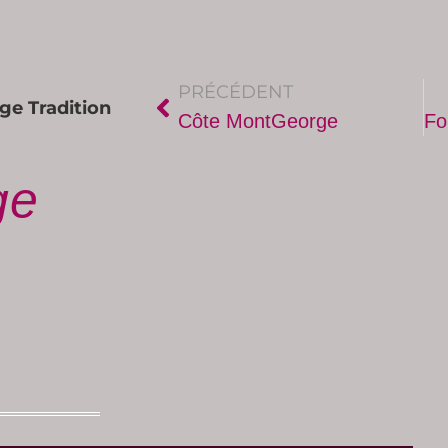
PRÉCÉDENT
ge Tradition
Côte MontGeorge
ge