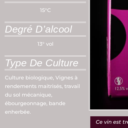
15°C
Degré D’alcool
13° vol
Type De Culture
Culture biologique, Vignes à
rendements maitrisés, travail
du sol mécanique,
ébourgeonnage, bande
enherbée.
Ce vin est tr