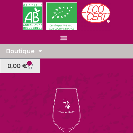
Boutique
0
0,00
€