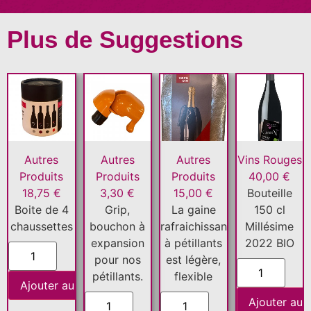
Plus de Suggestions
Autres
Autres
Autres
Vins Rouges
Produits
Produits
Produits
40,00
€
18,75
€
3,30
€
15,00
€
Bouteille
Boite de 4
Grip,
La gaine
150 cl
chaussettes
bouchon à
rafraichissante
Millésime
expansion
à pétillants
2022 BIO
pour nos
est légère,
pétillants.
flexible
Ajouter au panier
Ajouter au 