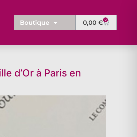
0
Boutique
0,00
€
le d’Or à Paris en