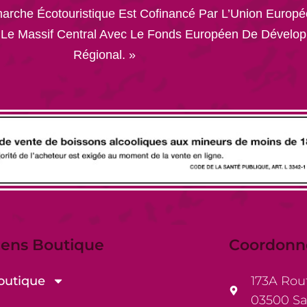
che Écotouristique Est Cofinancé Par L’Union Europé
 Le Massif Central Avec Le Fonds Européen De Dévelo
Régional. »
iens Boutique
Coordonn
outique
173A Rou
03500 Sa