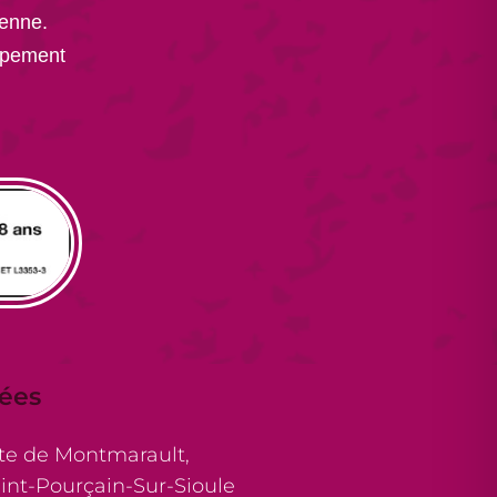
enne.
ppement
ées
te de Montmarault,
int-Pourçain-Sur-Sioule